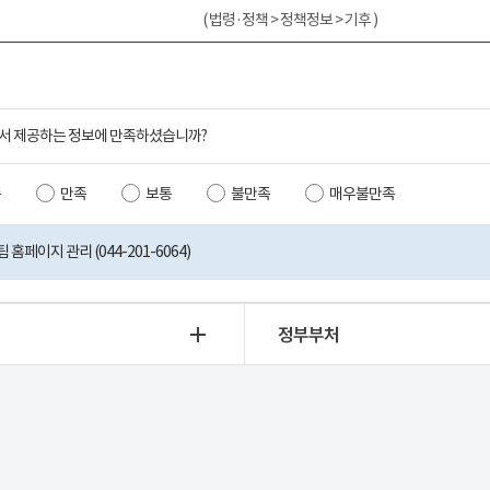
( 법령·정책 > 정책정보 > 기후 )
서 제공하는 정보에 만족하셨습니까?
족
만족
보통
불만족
매우불만족
홈페이지 관리 (044-201-6064)
정부부처