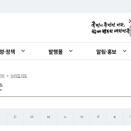
령·정책
발행물
알림·홍보
우미
누리집 지도
>
순
ㄴ
ㄷ
ㅁ
ㅂ
ㅅ
ㅇ
ㅈ
ㅊ