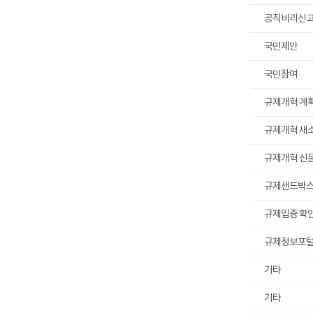
공직비리신
국민제안
국민참여
규제개혁 계
규제개혁 새
규제개혁 신
규제샌드박
규제입증 확
규제정보포
기타
기타