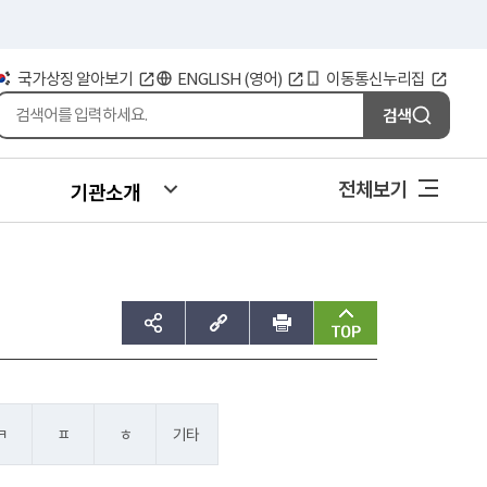
국가상징 알아보기
ENGLISH (영어)
이동통신누리집
검색
전체보기
기관소개
sns공유하기
주소복사
인쇄
맨위로
ㅋ
ㅍ
ㅎ
기타