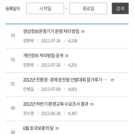
검색
등록일자
~
영상정보운영기기 운영 처리 방침
93
양현욱
2012-07-26
4,158
개인정보 처리방침 공개
92
양현욱
2012-07-26
4,201
2012년 친환경·경제 운전왕 선발대회 참가후기 당선작
91
안병길
2012-07-09
4,001
2012년 하반기 환경교육 수요조사 결과
90
권수영
2012-06-28
4,397
6월 호국보훈의 달
89