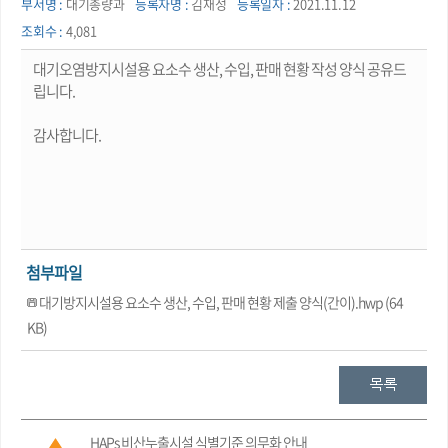
부서명 :
대기총량과
등록자명 :
김재성
등록일자 :
2021.11.12
조회수 :
4,081
대기오염방지시설용 요소수 생산, 수입, 판매 현황 작성 양식 공유드
립니다.
감사합니다.
첨부파일
대기방지시설용 요소수 생산, 수입, 판매 현황 제출 양식(간이).hwp (64
KB)
HAPs 비산누출시설 식별기준 의무화 안내