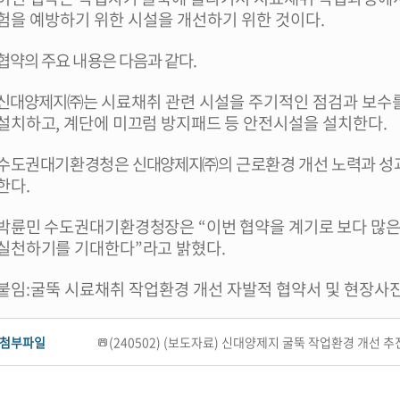
험을 예방하기 위한 시설을 개선하기 위한 것이다
.
협약의 주요 내용은 다음과 같다
.
신대양제지
㈜
는
시료채취 관련 시설을 주기적인 점검과 보수
설치하고
,
계단에 미끄럼 방지패드 등 안전
시설을 설치한다
.
수도권대기환경청은
신대양제지
㈜
의 근로환경 개선 노력과 
한다
.
박륜민 수도권대기환경청장은
“
이번 협약을 계기로 보다 많
실천하기를 기대한다
”
라고 밝혔다
.
붙임
:
굴뚝 시료채취 작업환경 개선 자발적 협약서 및 현장사
첨부파일
(240502) (보도자료) 신대양제지 굴뚝 작업환경 개선 추진.p