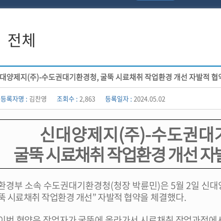
전체
대양제지(주)-수도권대기환경청, 굴뚝 시료채취 작업환경 개선 자발적 협
등록자명 :
김찬영
조회수 :
2,863
등록일자 :
2024.05.02
신대양제지
(
주
)-
수도권대
굴뚝 시료채취 작업환경 개선 자
환경부 소속 수도권대기환경청
(
청장 박륜민
)
은
5
월
2
일 신대
뚝 시료채취 작업환경 개선
”
자발적 협약을
체결했다
.
이번 협약은 작업자가 굴뚝에 올라가서 시료채취 작업과정에서