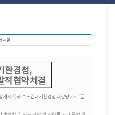
약 체결
기환경청
,
발적 협약 체결
양제지
㈜
와
수도권대기환경청 대강당에서
“
굴
 발생할 수
있는 낙상 및 낙하물 사고 등의 위