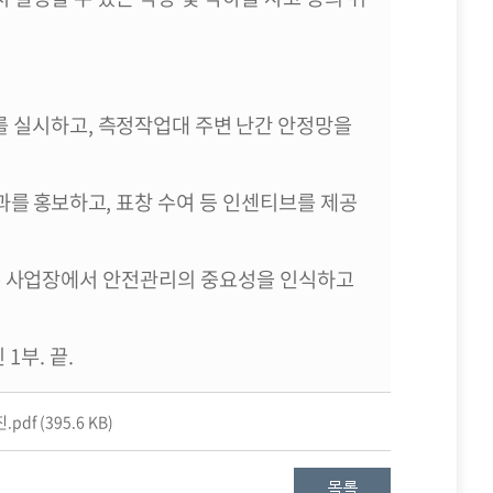
를 실시하고
,
측정작업대 주변 난간 안정망을
성과를 홍보하고
,
표창 수여 등 인센티브를 제공
은 사업장에서
안전관리의 중요성을 인식
하고
진
1
부
.
끝
.
df (395.6 KB)