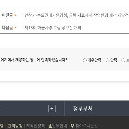
이전글
안산시-수도권대기환경청, 굴뚝 시료채취 작업환경 개선 자발적
다음글
제16회 하늘사랑 그림 공모전 개최
페이지에서 제공하는 정보에 만족하셨습니까?
매우만족
만족
관
정부부처
영 · 관리방침
저작권정책
업무안내
찾아오시는길