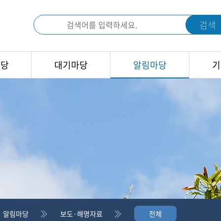
검색
마당
대기마당
알림마당
기
알림마당
보도·해명자료
전체