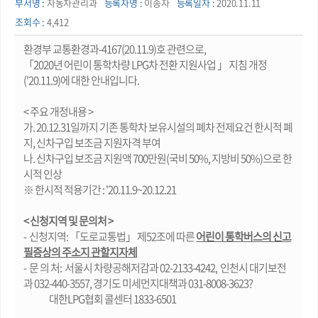
부서명 :
자동차관리과
등록자명 :
이송자
등록일자 :
2020.11.11
조회수 :
4,412
환경부 교통환경과-4167(20.11.9)호 관련으로,
「2020년 어린이 통학차량 LPG차 전환 지원사업 」 지침 개정
('20.11.9)에 대한 안내입니다.
< 주요 개정내용 >
가. 20.12.31일까지 기존 통학차 보유시설의 폐차 전제요건 한시적 폐
지, 신차구입 보조금 지원자격 부여
나. 신차구입 보조금 지원액 700만원(국비 50%, 지방비 50%)으로 한
시적 인상
※ 한시적 적용기간 : '20.11.9~20.12.21
< 신청지역 및 문의처 >
- 신청지역: 「도로교통법」 제52조에 따른
어린이 통학버스의 신고
필증상의 주소지 관할지자체
- 문 의 처:
서울시 차량공해저감과 02-2133-4242, 인천시 대기보전
과 032-440-3557, 경기도 미세먼지대책과 031-8008-3623?
대한LPG협회 콜센터 1833-6501