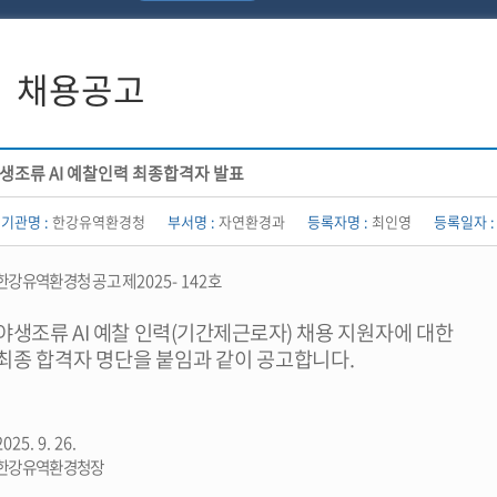
채용공고
생조류 AI 예찰인력 최종합격자 발표
기관명 :
한강유역환경청
부서명 :
자연환경과
등록자명 :
최인영
등록일자 :
한강유역환경청 공고 제
2025- 142
호
야생조류
AI
예찰 인력
(
기간제근로자
)
채용 지원자에 대한
최종 합격자 명단을 붙임과 같이 공고합니다
.
2025. 9. 26.
한강유역환경청장