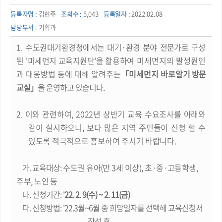
등록자명 :
김현주
조회수 :
5,043
등록일자 :
2022.02.08
담당부서 :
기획과
1.
수도권대기환경청에서는
대기
·
환경
분야
전문가로
구성
된
'
미세먼지
교육지원단
'
을
활용하여
미세먼지의
발생원인
과
대응방법
등에
대해
알려주는
「
미세먼지
바로알기
방문
교실
」
을
운영하고
있습니다
.
2.
이와
관련하여
, 2022
년
상반기
교육
수요조사를
아래와
같이
실시하오니
,
보다
많은
지역
주민들이
신청
할
수
있도록
적극적으로
홍보하여
주시기
바랍니다
.
가
.
교육대상
:
수도권
유아
(
만
3
세
이상
),
초
·
중
·
고등학생
,
주부
,
노인
등
나
.
신청기간
: '
22. 2. 9(
수
) ~ 2. 11(
금
)
다
.
신청방법
: '22.3
월
~6
월
중
희망일자를
선택해
교육신청서
작성
후
,