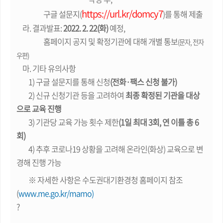
https://url.kr/domcy7
구글
설문지
(
)
를
통해
제출
라
.
결과발표
:
2022. 2. 22(
화
)
예정
,
홈페이지
공지
및
확정기관에
대해
개별
통보
(
문자
,
전자
우편
)
마
.
기타
유의사항
1)
구글
설문지를
통해
신청
(
전화
·
팩스
신청
불가
)
2)
신규
신청기관
등을
고려하여
최종
확정된
기관을
대상
으로
교육
진행
3)
기관당
교육
가능
횟수
제한
(1
일
최대
3
회
,
연
이틀
총
6
회
)
4)
추후
코로나
19
상황을
고려해
온라인
(
화상
)
교육으로
변
경해
진행
가능
※
자세한
사항은
수도권대기환경청
홈페이지
참조
(
www.me.go.kr/mamo)
?