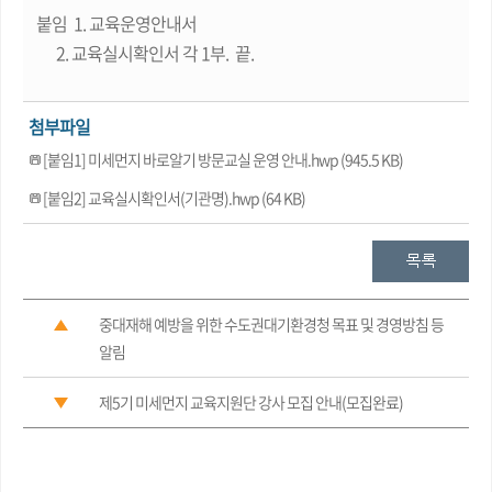
붙임
1.
교육운영안내서
2.
교육실시확인서
각
1
부
.
끝
.
첨부파일
[붙임1] 미세먼지 바로알기 방문교실 운영 안내.hwp (945.5 KB)
[붙임2] 교육실시확인서(기관명).hwp (64 KB)
중대재해 예방을 위한 수도권대기환경청 목표 및 경영방침 등
알림
제5기 미세먼지 교육지원단 강사 모집 안내(모집완료)