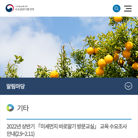
알림마당
기타
2022년 상반기 「미세먼지 바로알기 방문교실」 교육 수요조사
안내(2.9~2.11)