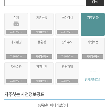
검색
전체
기관공통
국정감시
기후변화
자세히보기→
자세히보기→
자세히보기→
대기환경
물환경
상하수도
자연보전
자세히보기→
자세히보기→
자세히보기→
자세히보기→
자원순환
환경보건
환경경제
전체 카테고리
자세히보기→
자세히보기→
자세히보기→
자주찾는 사전정보공표
등록된 데이터가 없습니다.