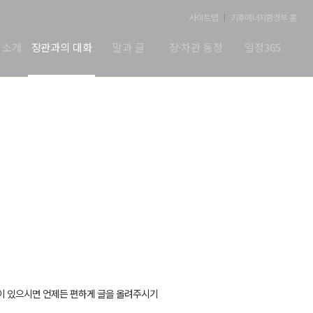
사이트맵
기후에너지환경부 홈
 소개
장관과의 대화
말과 글
장·차관 동정
일정365
이 있으시면 언제든 편하게 글을 올려주시기