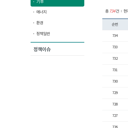
기후
총
734
건
현
에너지
환경
순번
정책일반
734
733
정책이슈
732
731
730
729
728
727
726