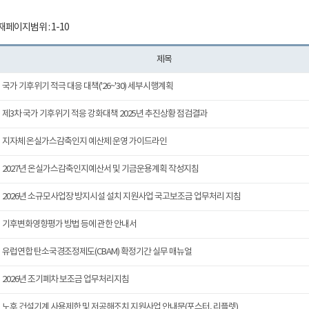
재페이지범위 : 1-10
제목
국가 기후위기 적극 대응 대책('26~'30) 세부시행계획
제3차 국가 기후위기 적응 강화대책 2025년 추진상황 점검결과
지자체 온실가스감축인지 예산제 운영 가이드라인
2027년 온실가스감축인지예산서 및 기금운용계획 작성지침
2026년 소규모사업장 방지시설 설치 지원사업 국고보조금 업무처리 지침
기후변화영향평가 방법 등에 관한 안내서
유럽연합 탄소국경조정제도(CBAM) 확정기간 실무 매뉴얼
2026년 조기폐차 보조금 업무처리지침
노후 건설기계 사용제한 및 저공해조치 지원사업 안내문(포스터, 리플렛)