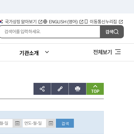
국가상징 알아보기
ENGLISH (영어)
이동통신누리집
검색
전체보기
기관소개
sns공유하기
주소복사
인쇄
맨위로
등록일자 검색 종료일 (입력예시:2017-01-01)