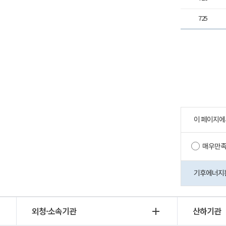
725
이 페이지에
매우만
기후에너지환경
외청·소속기관
산하기관