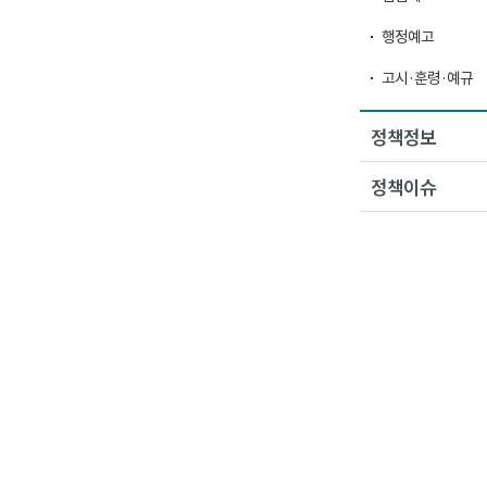
행정예고
고시·훈령·예규
정책정보
정책이슈