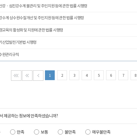
산강ㆍ섬진강수계 물관리 및 주민지원 등에 관한 법률 시행령
강수계 상수원수질개선 및 주민지원 등에 관한 법률 시행령
경교육의 활성화 및 지원에 관한 법률 시행령
기산업발전기본법 시행령
수원관리규칙
1
2
3
4
5
6
7
8
서 제공하는 정보에 만족하셨습니까?
족
만족
보통
불만족
매우불만족