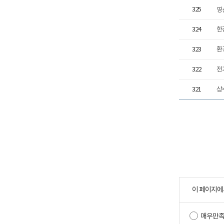
325
영
324
한
323
환
322
전
321
상
이 페이지에
매우만