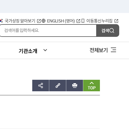
국가상징 알아보기
ENGLISH (영어)
이동통신누리집
검색
전체보기
기관소개
sns공유하기
주소복사
인쇄
맨위로