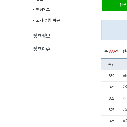
현행
행정예고
고시·훈령·예규
정책정보
정책이슈
총
330
건
현
순번
330
하
329
가
328
가
327
금
326
낙