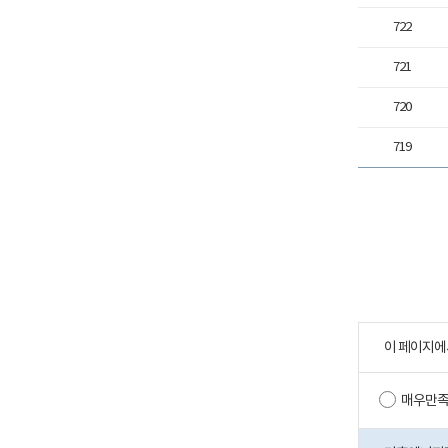
722
721
720
719
이 페이지에
매우만