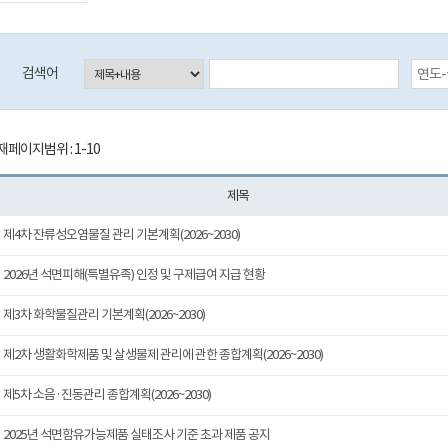
등록일자 검색 시작일 (입력예시:2017-01-01)
검색어
재페이지범위 : 1-10
제목
제4차 잔류성오염물질 관리 기본계획(2026~2030)
2026년 석면피해(특별유족) 인정 및 구제급여 지급 현황
제3차 화학물질관리 기본계획(2026~2030)
제2차 생활화학제품 및 살생물제 관리에 관한 종합계획(2026~2030)
제5차 소음·진동관리 종합계획(2026~2030)
2025년 석면함유가능제품 실태조사 기준 초과 제품 공지