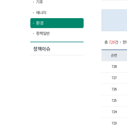
기후
에너지
환경
정책일반
총
728
건
현
정책이슈
순번
728
727
726
725
724
723