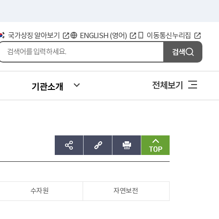
국가상징 알아보기
ENGLISH (영어)
이동통신누리집
검색
전체보기
기관소개
sns공유하기
주소복사
인쇄
맨위로
수자원
자연보전