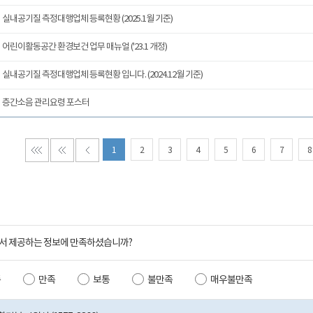
실내공기질 측정대행업체 등록현황 (2025.1월 기준)
어린이활동공간 환경보건 업무 매뉴얼 ('23.1 개정)
실내공기질 측정대행업체 등록현황 입니다. (2024.12월 기준)
층간소음 관리요령 포스터
1
2
3
4
5
6
7
8
서 제공하는 정보에 만족하셨습니까?
족
만족
보통
불만족
매우불만족