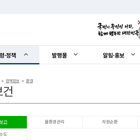
령·정책
발행물
알림·홍보
정책정보
환경
>
>
보건
보건
물환경관리
자원순환
수도