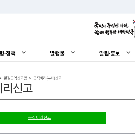
령·정책
발행물
알림·홍보
환경공익신고함
공직비리(부패)신고
>
>
비리신고
공직비리신고