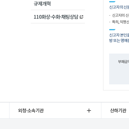
규제개혁
신고자의 신
110화상·수화·채팅상담
신고자의 신
특히, 익명
신고자 본인
방 또는 명예
부패공익
외청·소속기관
산하기관