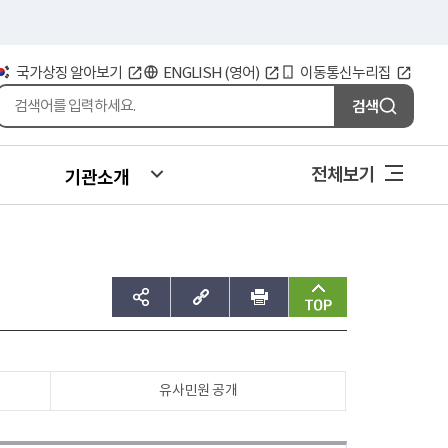
국가상징 알아보기
ENGLISH (영어)
이동통신누리집
검색
전체보기
기관소개
sns공유하기
주소복사
인쇄
맨위로
유사민원 공개