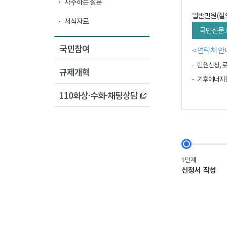
자주하는 질문
일반민원(질
서식자료
국민신문
국민참여
< 연락처 안
민원신청, 로
규제개혁
기후에너지환경
110화상·수화·채팅상담