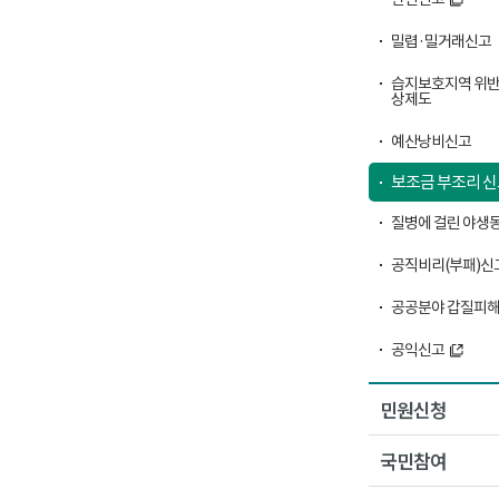
밀렵·밀거래신고
습지보호지역 위반
상제도
예산낭비신고
보조금 부조리 
질병에 걸린 야생동
공직비리(부패)신
공공분야 갑질피해
공익신고
민원신청
국민참여