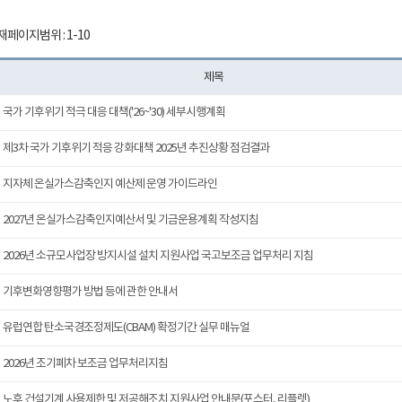
재페이지범위 : 1-10
제목
국가 기후위기 적극 대응 대책('26~'30) 세부시행계획
제3차 국가 기후위기 적응 강화대책 2025년 추진상황 점검결과
지자체 온실가스감축인지 예산제 운영 가이드라인
2027년 온실가스감축인지예산서 및 기금운용계획 작성지침
2026년 소규모사업장 방지시설 설치 지원사업 국고보조금 업무처리 지침
기후변화영향평가 방법 등에 관한 안내서
유럽연합 탄소국경조정제도(CBAM) 확정기간 실무 매뉴얼
2026년 조기폐차 보조금 업무처리지침
노후 건설기계 사용제한 및 저공해조치 지원사업 안내문(포스터, 리플렛)