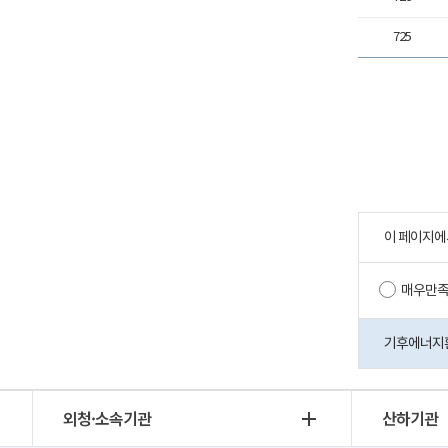
725
이 페이지에
매우만
기후에너지환경
외청·소속기관
산하기관