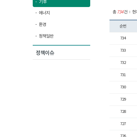
기후
총
734
건
현
에너지
환경
순번
정책일반
734
733
정책이슈
732
731
730
729
728
727
726