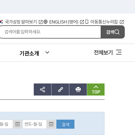
국가상징 알아보기
ENGLISH (영어)
이동통신누리집
검색
전체보기
기관소개
sns공유하기
주소복사
인쇄
맨위로
등록일자 검색 종료일 (입력예시:2017-01-01)