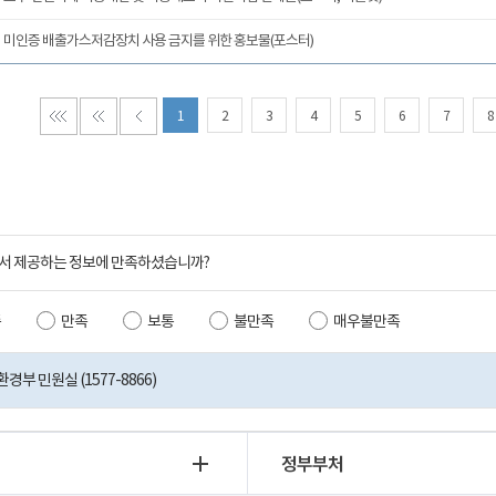
미인증 배출가스저감장치 사용 금지를 위한 홍보물(포스터)
1
2
3
4
5
6
7
8
서 제공하는 정보에 만족하셨습니까?
족
만족
보통
불만족
매우불만족
부 민원실 (1577-8866)
정부부처