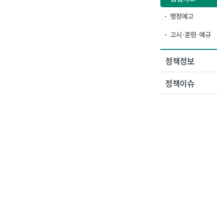
행정예고
고시·훈령·예규
정책정보
정책이슈