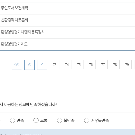
무인도서 보전계획
친환경적 대토론회
환경영향평가대행자 등록절차
환경영향평가제도
73
74
75
76
77
78
79
서 제공하는 정보에 만족하셨습니까?
족
만족
보통
불만족
매우불만족