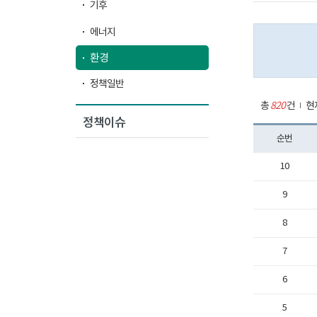
기후
에너지
환경
정책일반
총
820
건
현재
정책이슈
순번
10
9
8
7
6
5