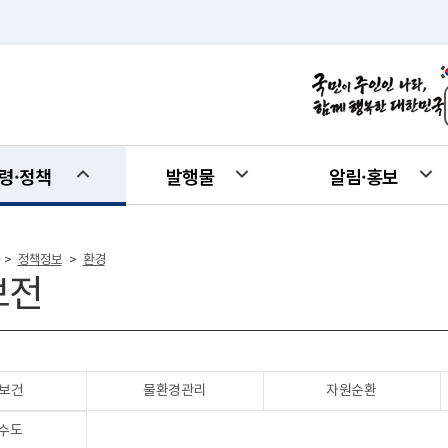
령·정책
발행물
알림·홍보
정책정보
환경
>
>
보전
보건
물환경관리
자원순환
수도