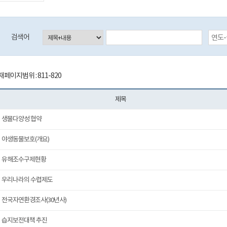
등록일자 검색 시작일 (입력예시:2017-01-01)
검색어
페이지범위 : 811-820
제목
생물다양성 협약
야생동물보호(개요)
유해조수구제현황
우리나라의 수렵제도
전국자연환경조사(30년사)
습지보전대책 추진