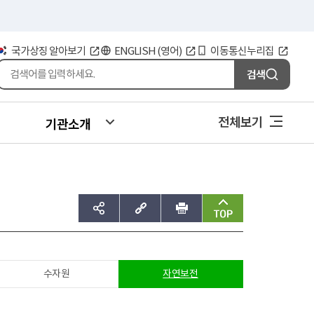
국가상징 알아보기
ENGLISH (영어)
이동통신누리집
검색
전체보기
기관소개
sns공유하기
주소복사
인쇄
맨위로
수자원
자연보전