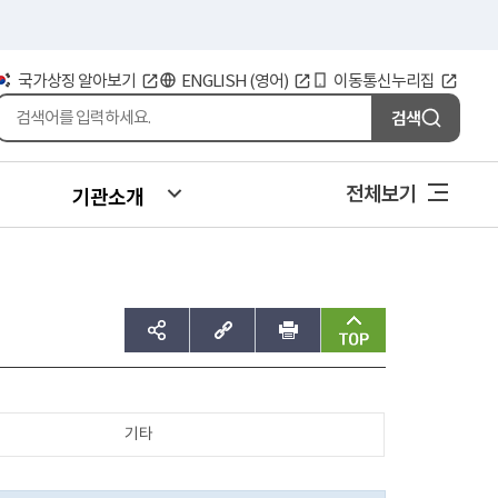
국가상징 알아보기
ENGLISH (영어)
이동통신누리집
검색
전체보기
기관소개
sns공유하기
주소복사
인쇄
맨위로
기타