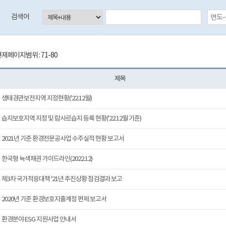
등록일자 검색 시작일 (입력예시:2017-01-01)
검색어
재페이지범위 : 71-80
제목
생태경관보전지역 지정현황('22.12월)
습지보호지역 지정 및 람사르습지 등록 현황('22.12월 기준)
2021년 기준 환경전문공사업 수주실적 현황 보고서
한국형 녹색채권 가이드라인(2022.12)
제3차 국가적응대책 '21년 추진상황 점검결과 보고
2020년 기준 환경보호지출계정 편제 보고서
환경분야 ESG 지원사업 안내서