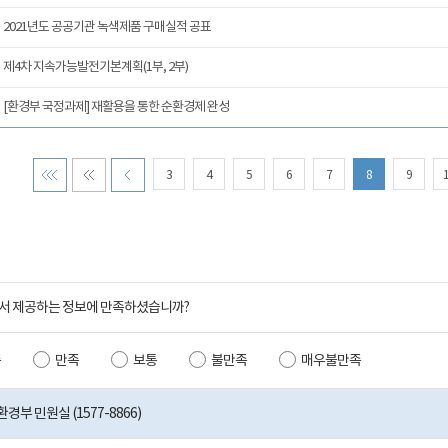
2021년도 공공기관 녹색제품 구매실적 공표
제4차 지속가능발전기본계획(1부, 2부)
[환경부 국정과제] 재활용을 통한 순환경제 완성
3
4
5
6
7
8
9
서 제공하는 정보에 만족하셨습니까?
족
만족
보통
불만족
매우불만족
부 민원실 (1577-8866)