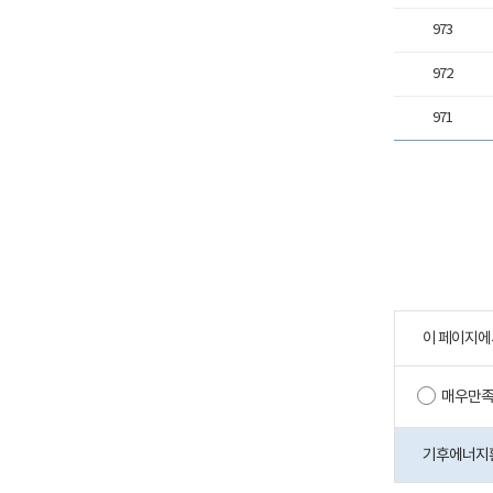
973
972
971
이 페이지에
매우만
기후에너지환경