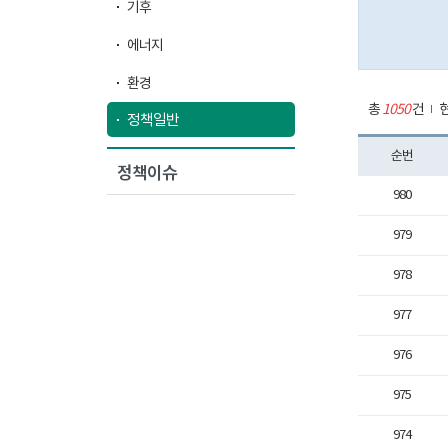
기후
에너지
환경
총
1050
건
현
정책일반
순번
정책이슈
980
979
978
977
976
975
974