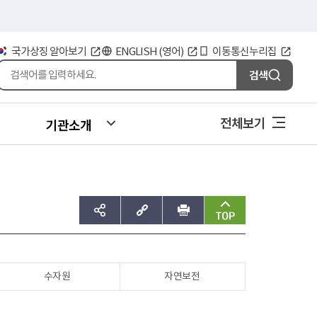
국가상징 알아보기
ENGLISH (영어)
이동통신누리집
검색
전체보기
기관소개
sns공유하기
주소복사
인쇄
맨위로
수자원
자연보전