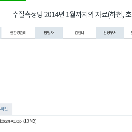
수질측정망 2014년 1월까지의 자료(하천, 호
물환경관리
담당자
김한나
담당부서
부파일
(1.3 MB)
01401).zip