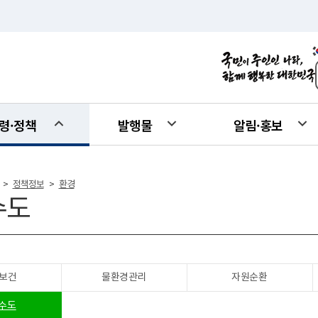
령·정책
발행물
알림·홍보
정책정보
환경
>
>
수도
보건
물환경관리
자원순환
수도