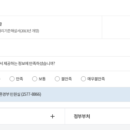
글
리기준해설서(2013년 개정)
서 제공하는 정보에 만족하셨습니까?
족
만족
보통
불만족
매우불만족
부 민원실 (1577-8866)
정부부처