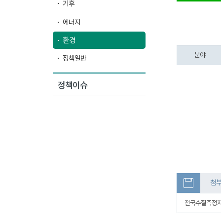
기후
에너지
환경
분야
정책일반
정책이슈
첨
전국수질측정자료(2