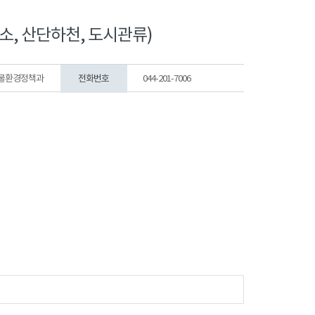
소, 산단하천, 도시관류)
물환경정책과
전화번호
044-201-7006