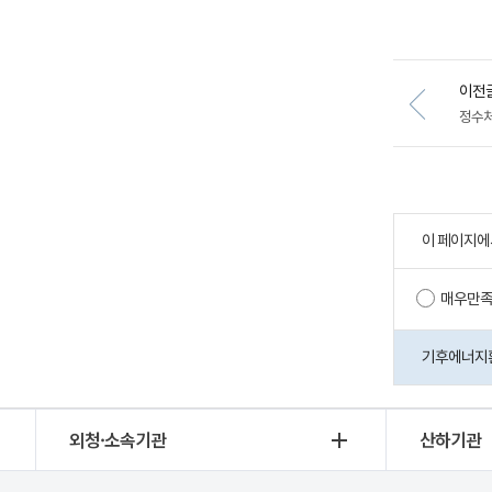
이전
정수처
이 페이지에
매우만
기후에너지환경
외청·소속기관
산하기관