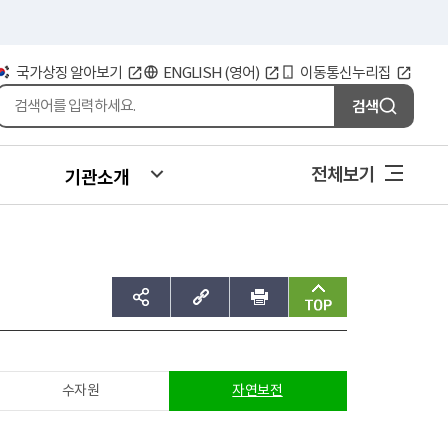
국가상징 알아보기
ENGLISH (영어)
이동통신누리집
검색
전체보기
기관소개
sns공유하기
주소복사
인쇄
맨위로
수자원
자연보전