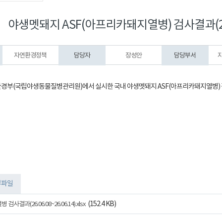
야생멧돼지 ASF(아프리카돼지열병) 검사결과(2026.0
자연환경정책
담당자
장성안
담당부서
부(국립야생동물질병관리원)에서 실시한 국내 야생멧돼지 ASF(아프리카돼지열병) 검사결과(20
부파일
(152.4 KB)
결과(26.06.08~26.06.14).xlsx