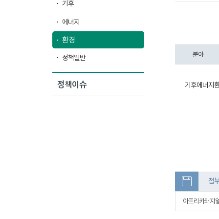
기후
에너지
환경
분야
정책일반
정책이슈
기후에너지환경
첨
아프리카돼지열병 검사