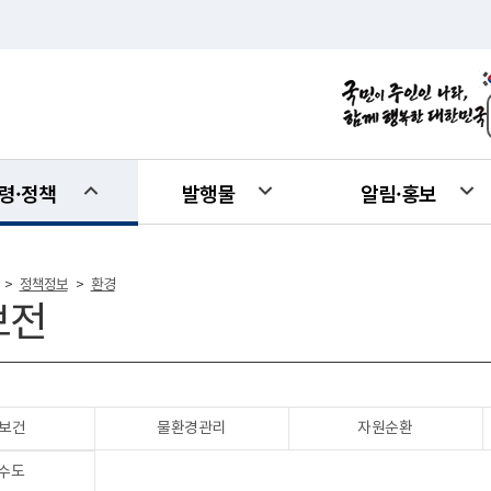
령·정책
발행물
알림·홍보
정책정보
환경
>
>
보전
보건
물환경관리
자원순환
수도