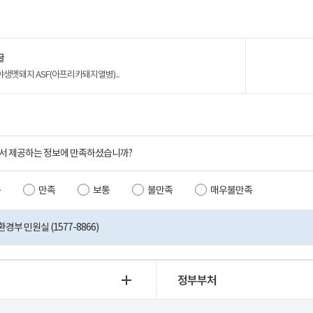
글
야생멧돼지 ASF(아프리카돼지열병)...
서 제공하는 정보에 만족하셨습니까?
족
만족
보통
불만족
매우불만족
부 민원실 (1577-8866)
정부부처