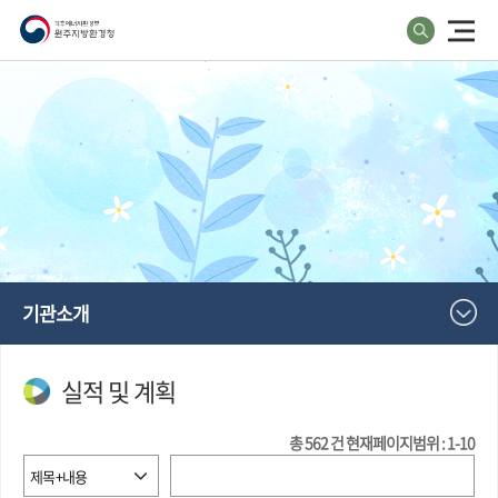
기관소개
실적 및 계획
총
562
건
현재페이지범위 : 1-10