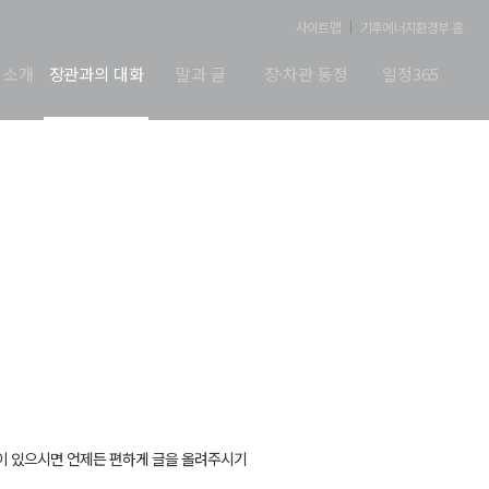
사이트맵
기후에너지환경부 홈
 소개
장관과의 대화
말과 글
장·차관 동정
일정365
이 있으시면 언제든 편하게 글을 올려주시기