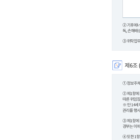
② 기후에너
독, 손해배
③ 위탁업무
제6조 
① 정보주체
② 제1항에
따른 위임장
※ 만 14
권리를 행사
③ 제1항에
경부는 이에
④ 또한 1