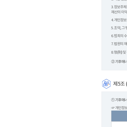
3. 정보주
재산의 이익
4. 개인정
5. 조약,
6. 범죄의
7. 법원의
8. 형(刑)
② 기후에너
제5조 
① 기후에너
☞ 개인정보