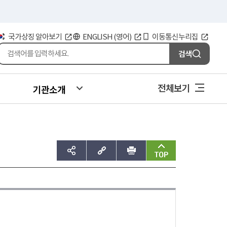
국가상징 알아보기
ENGLISH (영어)
이동통신누리집
검색
전체보기
기관소개
sns공유하기
주소복사
인쇄
맨위로