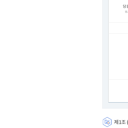
당 
※
제1조 