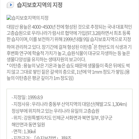
습지보호지역의 지정
대암산 용늪은 4000~4500년 전에 형성된 것으로 추정되는 국내 대표적인
고층습원으로 우리나라가 람사르 협약에 가입(97.3.28)하면서 최초 등록
한 습지이며, 이를 보전하기 위해 1999년 8월 9일 습지보호지역으로 지정
*
하여 관리하고 있다. 장기간에 걸쳐 형성된 이탄층
은 한반도의 식생과 기
후변화 연구에 학술적 가치가 높고, 습원식물이 대규모 자생하는 등 높은
생물다양성을 유지하는 생태자원의 보고이다.
* 이탄층 : 용늪의 낮은 기온과 높은 습도 때문에 생물들이 죽은 뒤에도 썩
지 않고 그대로 쌓인 짙은 갈색의 층으로, 1년에 약 1mm 정도가 쌓임.(용
늪의 이탄층은 평균 깊이가 1m 정도임)
- 지정일 : 1999.8.9
- 지정사유 : 우리나라 중동부 산악지역의 대암산(해발고도 1,304m)
정상부에 위치하고 있는 우리나라 유일의 고층습원
- 위치 : 강원특별자치도 인제군 서화면과 북면 일부, 양구군
해안면과 동면 일원
- 면적 : 1.36㎢
- 지정근거 : 「습지보전법」 제8조