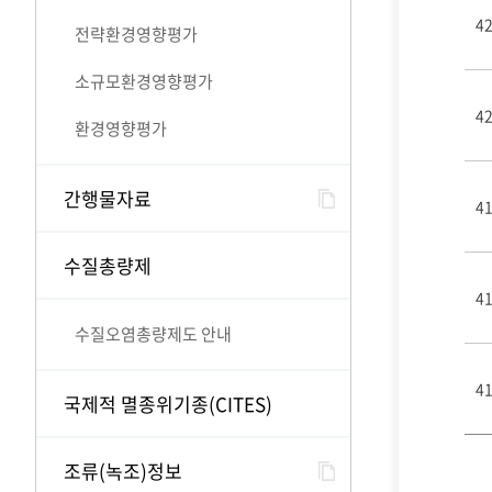
4
전략환경영향평가
소규모환경영향평가
4
환경영향평가
간행물자료
4
수질총량제
4
수질오염총량제도 안내
4
국제적 멸종위기종(CITES)
조류(녹조)정보