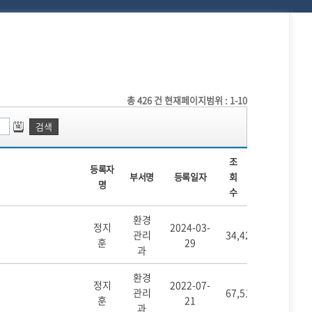
총
426
건
현재페이지범위 : 1-10
검색
조
등록자
부서명
등록일자
회
명
수
환경
정지
2024-03-
관리
34,423
훈
29
과
환경
정지
2022-07-
관리
67,515
훈
21
과