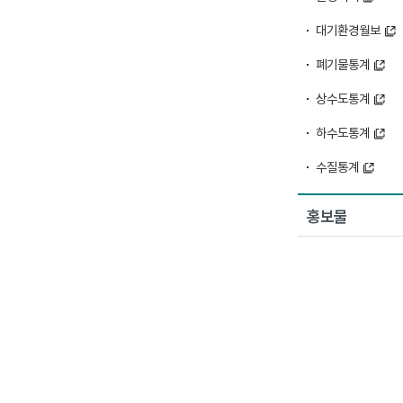
대기환경월보
폐기물통계
상수도통계
하수도통계
수질통계
홍보물