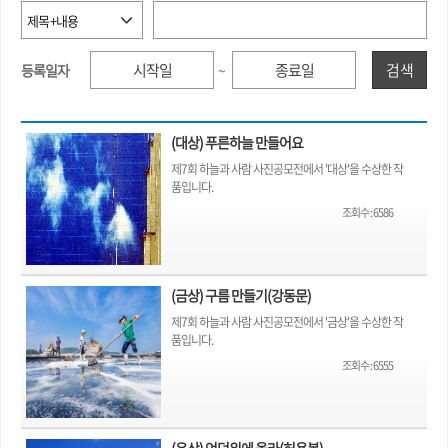
검색
등록일자
~
(대상) 푸른하늘 만들어요
제7회 하늘과 사람 사진공모전에서 '대상'을 수상한 작
품입니다.
조회수
:
6586
(금상) 구름 만들기(강동문)
제7회 하늘과 사람 사진공모전에서 '금상'을 수상한 작
품입니다.
조회수
:
6555