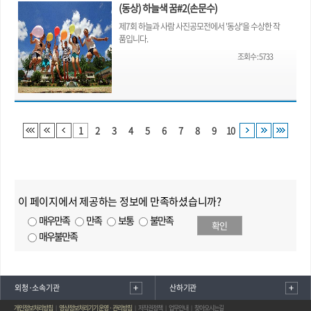
(동상) 하늘색 꿈#2(손문수)
제7회 하늘과 사람 사진공모전에서 '동상'을 수상한 작
품입니다.
조회수
:
5733
1
2
3
4
5
6
7
8
9
10
이 페이지에서 제공하는 정보에 만족하셨습니까?
매우만족
만족
보통
불만족
확인
매우불만족
외청·소속기관
산하기관
개인정보처리방침
영상정보처리기기 운영 · 관리방침
저작권정책
업무안내
찾아오시는길