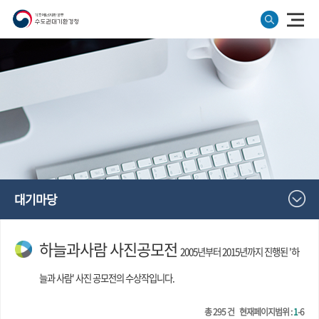
대기마당
하늘과사람 사진공모전
2005년부터 2015년까지 진행된 '하
늘과 사람' 사진 공모전의 수상작입니다.
총
295
건
현재페이지범위 :
1
-6