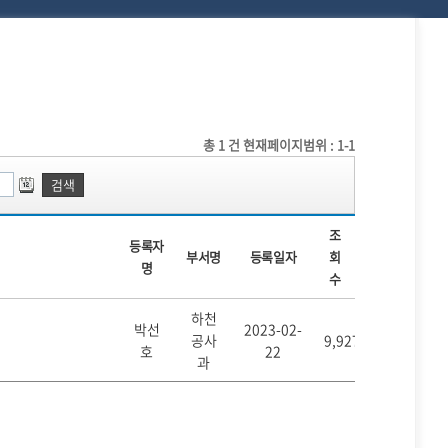
총
1
건
현재페이지범위 : 1-1
검색
조
등록자
부서명
등록일자
회
명
수
하천
박선
2023-02-
공사
9,927
호
22
과