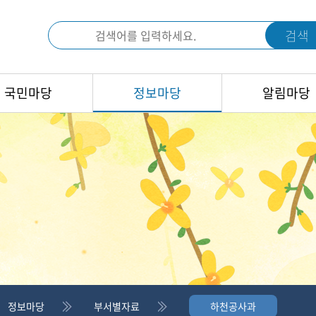
검색
국민마당
정보마당
알림마당
정보마당
부서별자료
하천공사과