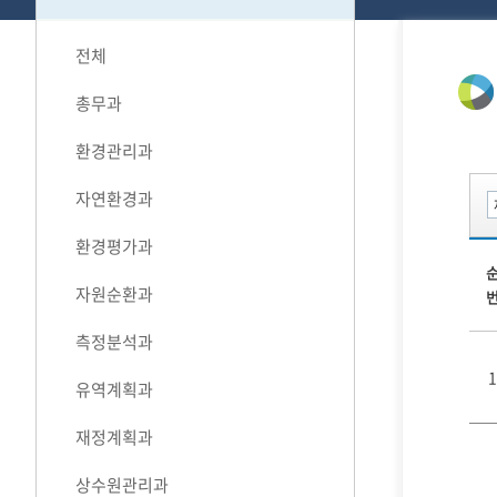
전체
총무과
환경관리과
자연환경과
환경평가과
자원순환과
측정분석과
1
유역계획과
재정계획과
상수원관리과