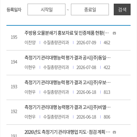
검색
등록일자
~
주방용 오물분쇄기 홍보자료 및 인증제품 현황(2026.6.15. 기준)
195
이찬양
수질총량관리과
2026-07-09
462
측정기기 관리대행능력 평가 결과 공시[(주)동일그린시스]
194
이현우
수질총량관리과
2026-07-08
422
측정기기 관리대행능력 평가 결과 고시[(주)우보환경시스템]
193
이현우
수질총량관리과
2026-06-18
813
측정기기 관리대행 능력평가 결과 고시[(주)비엘이엔아이]
192
이현우
수질총량관리과
2026-06-18
806
2026년도 측정기기 관리대행업 지도·점검 계획 알림
191