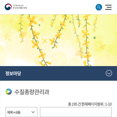
정보마당
수질총량관리과
총
195
건
현재페이지범위 : 1-10