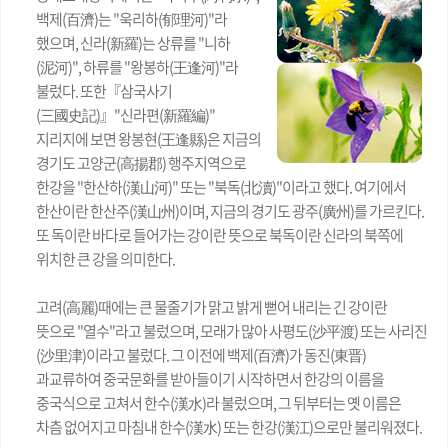
백제(百濟)는 "욱리하(郁理河)"라
했으며, 신라(新羅)는 상류를 "니하
(泥河)", 하류를 "왕봉하(王逢河)"라
불렀다. 또한『삼국사기
(三國史記)』"신라편(新羅編)"
지리지에 보면 왕봉현(王逢縣)은 지금의
경기도 고양군(高揚郡) 행주지역으로
한강을 "한산하(漢山河)" 또는 "북독(北瀆)"이라고 했다. 여기에서
한산이란 한산주(漢山州)이며, 지금의 경기도 광주(廣州)를 가르킨다.
또 독이란 바다로 들어가는 강이란 뜻으로 북독이란 신라의 북쪽에
위치한 큰 강을 의미한다.
고려(高麗)때에는 큰 물줄기가 맑고 밝게 뻗어 내리는 긴 강이란
뜻으로 "열수"라고 불렀으며, 모래가 많아 사평도(沙平渡) 또는 사리진
(沙里津)이라고 불렀다. 그 이전에 백제(百濟)가 동진(東晋)
과교류하여 중국문화를 받아들이기 시작하면서 한강의 이름을
중국식으로 고쳐서 한수(漢水)라 불렀으며, 그 뒤부터는 옛 이름은
차츰 없어지고 마침내 한수(漢水) 또는 한강(漢江)으로만 불리워졌다.