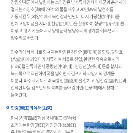
강원 인제군에서 발원하는 소양강은 남서류하면서 인제군과 춘천시에
걸치는 소양호(湖)에 29억t의 물을 채우고 20만kW의 발전소를
가동시킨 뒤, 의암호에서 북한강과 만난다. 다시 가평천(加平川)을
합치고 남이섬을 지나 홍천강(洪川江)을 합류하여 청평호(淸平湖)를
이루고, 경기에 들어서서 양평군과 남양주시의 경계를 이루면서
양수리로 빠진다.
양수리에서 하나로 합쳐지는 한강은 경안천(慶安川)을 합류, 팔당호
(八堂湖)에 괴었다가 서류하여 서울로 진입, 완만한 유속으로 시역
(市域)을 관류하면서 중랑천(中浪川) ·안양천(安養川) 등을 합치고
북서쪽으로 직진하여 폭을 넓히면서 김포시와 고양시의 경계를
이룬다. 파주시에 이르러 곡릉천(曲陵川)을 합치고, 임진강(臨津江)과
합류한 다음 김포반도의 북부를 돌아 강화만(江華灣)에서 황해로
들어간다.
한강(漢江)의 유래(由來)
한사군(漢四郡)과 삼국시대(三國時代)
초기에는 한강(漢江)과 임진강(臨陣江)
은 한반도(韓半島)의 중간허리 부분을