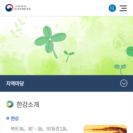
지역마당
한강소개
한강
북위 36。 30' ∼ 38。 55'동경 126。