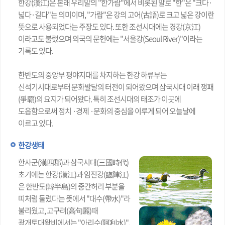
한강(漢江)은 본래 우리말의 "한가람"에서 비롯된 말로 "한"은 "크다·
넓다·길다"는 의미이며, "가람"은 강의 고어(古語)로 크고 넓은 강이란
뜻으로 사용되었다는 주장도 있다. 또한 조선시대에는 경강(京江)
이라고도 불렀으며 외국의 문헌에는 "서울강(Seoul River)"이라는
기록도 있다.
한반도의 중앙부 평야지대를 차지하는 한강 하류부는
신석기시대로부터 문화발달의 터전이 되어왔으며 삼국시대 이래 쟁패
(爭覇)의 요지가 되어왔다. 특히 조선시대의 태조가 이곳에
도읍함으로써 정치 ·경제 ·문화의 중심을 이루게 되어 오늘날에
이르고 있다.
한강생태
한사군(漢四郡)과 삼국시대(三國時代)
초기에는 한강(漢江)과 임진강(臨陣江)
은 한반도(韓半島)의 중간허리 부분을
띠처럼 둘렀다는 뜻에서 "대수(帶水)"라
불리웠고, 고구려(高句麗)때
광개토대왕비에서는 "아리수(阿利水)",