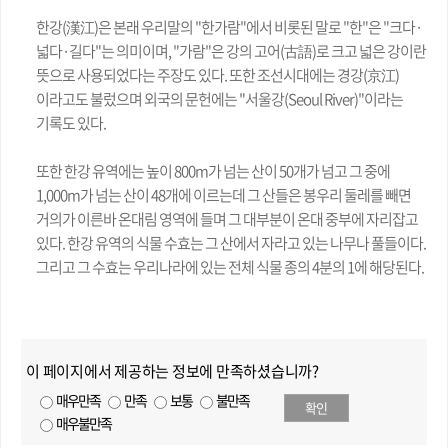
한강(漢江)은 본래 우리말의 "한가람"에서 비롯된 말로 "한"은 "크다·
넓다·길다"는 의미이며, "가람"은 강의 고어(古語)로 크고 넓은 강이란
뜻으로 사용되었다는 주장도 있다. 또한 조선시대에는 경강(京江)
이라고도 불렀으며 외국의 문헌에는 "서울강(Seoul River)"이라는
기록도 있다.
또한 한강 유역에는 높이 800m가 넘는 산이 50개가 넘고 그 중에
1,000m가 넘는 산이 48개에 이르는데 그 산들은 봉우리 둘레를 빼면
거의가 이른바 온대림 영역에 들며 그 대부분이 온대 중부에 자리잡고
있다. 한강 유역의 식물 수효는 그 산에서 자라고 있는 나무나 풀들이다.
그리고 그 수효는 우리나라에 있는 전체 식물 종의 4분의 1에 해당된다.
이 페이지에서 제공하는 정보에 만족하셨습니까?
매우만족
만족
보통
불만족
확인
매우불만족