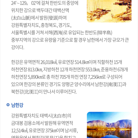
24'∼129。 02'에 걸쳐 한반도의 중앙에
위치한 강으로 백두대간 태백산맥
(太白山脈)에서 발원(發源)하여
강원특별자치도, 충청북도, 경기도,
서울특별시를 거쳐 서해(西海)로 유입되는 한반도(韓半島)
중부지역의 강으로 유량을 기준으로 할 경우 남한에서 가장 규모가 큰
강이다.
한강은 유역면적 26,018㎢, 유로연장 514.8㎞이며 직할하천 15개
하천연장 813.0㎞, 지방하천 12개 하천연장 553.0㎞, 준용하천 678개
하천연장 5,890㎞로 총 하천 705개 하천 연장 7,256㎞로 구성되어
있으며 한강의 본류인 경기도 양평군 양수리에서 남한강(南漢江)과
북한강(北漢江)이 만나서 이루어진다.
남한강
강원특별자치도 태백시(太白市)의
금대봉 검용소에서 발원해 유역면적
12,514㎢, 유로연장 375㎞이며 남서류,
영월읍에서 평창강(平昌江)을 합치고