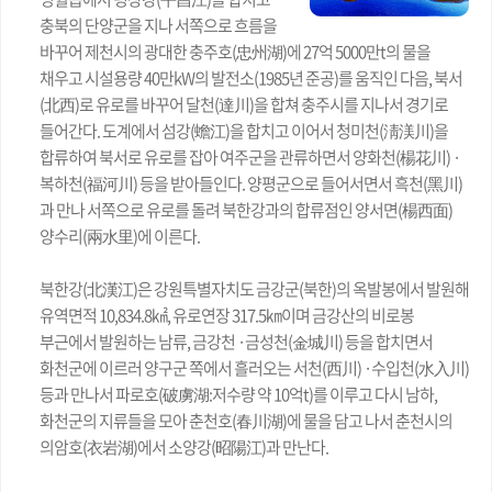
충북의 단양군을 지나 서쪽으로 흐름을
바꾸어 제천시의 광대한 충주호(忠州湖)에 27억 5000만t의 물을
채우고 시설용량 40만kW의 발전소(1985년 준공)를 움직인 다음, 북서
(北西)로 유로를 바꾸어 달천(達川)을 합쳐 충주시를 지나서 경기로
들어간다. 도계에서 섬강(蟾江)을 합치고 이어서 청미천(淸渼川)을
합류하여 북서로 유로를 잡아 여주군을 관류하면서 양화천(楊花川) ·
복하천(福河川) 등을 받아들인다. 양평군으로 들어서면서 흑천(黑川)
과 만나 서쪽으로 유로를 돌려 북한강과의 합류점인 양서면(楊西面)
양수리(兩水里)에 이른다.
북한강(北漢江)은 강원특별자치도 금강군(북한)의 옥발봉에서 발원해
유역면적 10,834.8㎢, 유로연장 317.5㎞이며 금강산의 비로봉
부근에서 발원하는 남류, 금강천 ·금성천(金城川) 등을 합치면서
화천군에 이르러 양구군 쪽에서 흘러오는 서천(西川) ·수입천(水入川)
등과 만나서 파로호(破虜湖:저수량 약 10억t)를 이루고 다시 남하,
화천군의 지류들을 모아 춘천호(春川湖)에 물을 담고 나서 춘천시의
의암호(衣岩湖)에서 소양강(昭陽江)과 만난다.