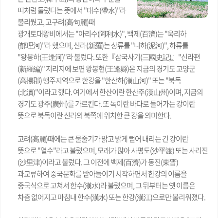
띠처럼 둘렀다는 뜻에서 "대수(帶水)"라
불리웠고, 고구려(高句麗)때
광개토대왕비에서는 "아리수(阿利水)", 백제(百濟)는 "욱리하
(郁理河)"라 했으며, 신라(新羅)는 상류를 "니하(泥河)", 하류를
"왕봉하(王逢河)"라 불렀다. 또한『삼국사기(三國史記)』"신라편
(新羅編)" 지리지에 보면 왕봉현(王逢縣)은 지금의 경기도 고양군
(高揚郡) 행주지역으로 한강을 "한산하(漢山河)" 또는 "북독
(北瀆)"이라고 했다. 여기에서 한산이란 한산주(漢山州)이며, 지금의
경기도 광주(廣州)를 가르킨다. 또 독이란 바다로 들어가는 강이란
뜻으로 북독이란 신라의 북쪽에 위치한 큰 강을 의미한다.
고려(高麗)때에는 큰 물줄기가 맑고 밝게 뻗어 내리는 긴 강이란
뜻으로 "열수"라고 불렀으며, 모래가 많아 사평도(沙平渡) 또는 사리진
(沙里津)이라고 불렀다. 그 이전에 백제(百濟)가 동진(東晋)
과교류하여 중국문화를 받아들이기 시작하면서 한강의 이름을
중국식으로 고쳐서 한수(漢水)라 불렀으며, 그 뒤부터는 옛 이름은
차츰 없어지고 마침내 한수(漢水) 또는 한강(漢江)으로만 불리워졌다.