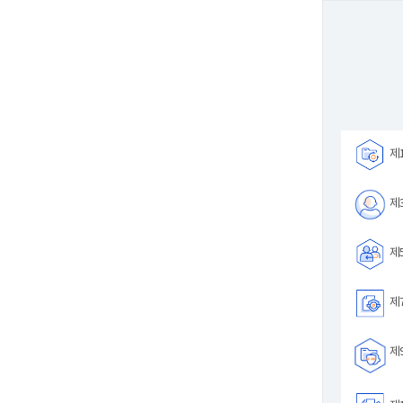
제1
제3
제5
제7
제9