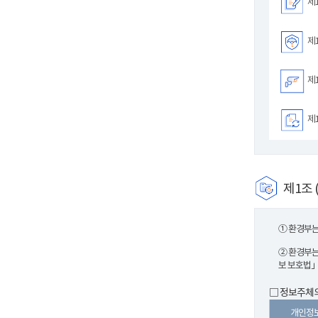
제1
제1
제1
제1
제1조 
① 환경부는
② 환경부는
보 보호법」
□ 정보주체의
개인정