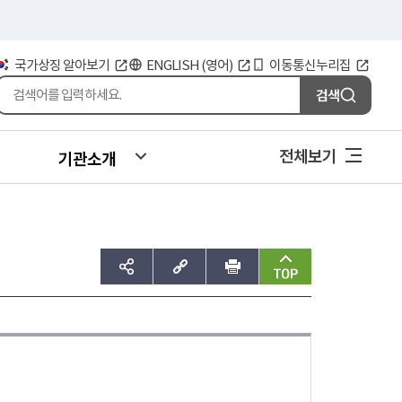
국가상징 알아보기
ENGLISH (영어)
이동통신누리집
검색
전체보기
기관소개
sns공유하기
주소복사
인쇄
맨위로