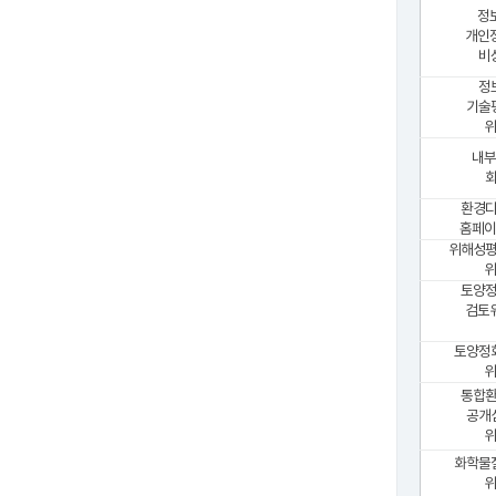
정
개인
비
정
기술
위
내부
환경
홈페이
위해성
위
토양
검토
토양정
위
통합
공개
위
화학물
위