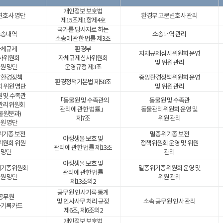
개인정보 보호법
변호사 명단
환경부 고문변호사 관리
제15조제1항제4호
국가를 당사자로 하는
소송내역
소송내역 관리
소송에 관한 법률 제3조
자체규제
환경부
자체규제심사위원회 운영
사위원회
자체규제심사위원회
및 위원 관리
원 명단
운영규정 제3조
앙환경정책
중앙환경정책위원회 운영
환경정책기본법 제58조
 위원 명단
및 위원 관리
 및 수족관
「동물원 및 수족관의
동물원 및 수족관
관리위원회
관리에 관한 법률」
동물관리위원회 운영 및
물원분과)
제7조
위원 관리
원 명단
위기종 보전
멸종위기종 보전
야생생물 보호 및
위원회 위원
정책위원회 운영 및 위원
관리에 관한 법률 제13조
명단
관리
야생생물 보호 및
위기종위원회
멸종위기종위원회 운영 및
관리에 관한 법률
원 명단
위원 관리
제13조의2
공무원 인사기록 통계
공무원
및 인사사무 처리 규정
소속 공무원 인사 관리
사기록카드
제6조, 제6조의2
개인정보 보호법