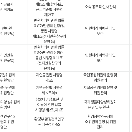
무직근로자
제15조제1항제4호,
소속 공무직 인사 관리
사기록카드
근로기준법 시행령
제27조
민원처리에 관한 법률
제8조(민원의 신청) 및
라인민원
민원처리 이력관리 및
동법 시행령
경민원포털)
보존
제11조(전자민원창구의
운영 등)
민원처리에 관한 법률
제8조(민원의 신청) 및
프라인민원
민원처리 이력관리 및
동법 시행령 제11조
경민원포털)
보존
(전자민원창구의
운영 등)
공원위원회
자연공원법 시행령
국립공원위원회 운영 및
위원 명단
제5조
위원 관리
공원위원회
자연공원법 시행령
지질공원위원회 운영 및
위원 명단
제27조의4
위원 관리
생물다양성 보전 및
물다양성위원회
국가생물다양성위원회
이용에 관한 법률
원 명단
운영 및 위원 관리
시행령 제2조, 제3조
정책연구심의
환경정책연구심의
환경부 환경정책연구
원회 위원
소위원회 운영 및 위원
관리규정 제4조
명단
관리