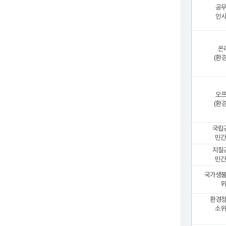
공
인
온
(환
오
(환
국립
민간
지질
민간
국가생
위
환경
소위