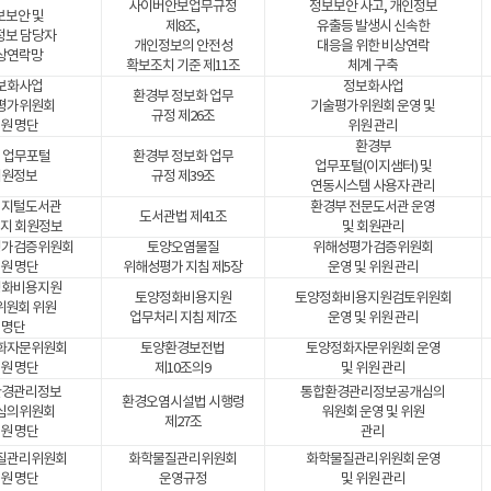
사이버안보업무규정
정보보안 사고, 개인정보
보보안 및
제8조,
유출등 발생시 신속한
정보 담당자
개인정보의 안전성
대응을 위한 비상연락
상연락망
확보조치 기준 제11조
체계 구축
보화사업
정보화사업
환경부 정보화 업무
평가위원회
기술평가위원회 운영 및
규정 제26조
원 명단
위원 관리
환경부
 업무포털
환경부 정보화 업무
업무포털(이지샘터) 및
회원정보
규정 제39조
연동시스템 사용자 관리
디지털도서관
환경부 전문도서관 운영
도서관법 제41조
지 회원정보
및 회원관리
평가검증위원회
토양오염물질
위해성평가검증위원회
원 명단
위해성평가 지침 제5장
운영 및 위원 관리
정화비용지원
토양정화비용지원
토양정화비용지원검토위원회
위원회 위원
업무처리 지침 제7조
운영 및 위원 관리
명단
화자문위원회
토양환경보전법
토양정화자문위원회 운영
원 명단
제10조의9
및 위원 관리
환경관리정보
통합환경관리정보공개심의
환경오염시설법 시행령
심의위원회
워원회 운영 및 위원
제27조
원 명단
관리
질관리위원회
화학물질관리위원회
화학물질관리위원회 운영
원 명단
운영규정
및 위원 관리