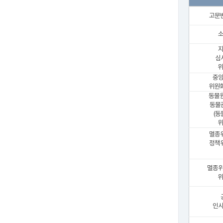
고문
심
위
중
위원회
동물원
동물
(동
위
멸종
정책
멸종
위
인