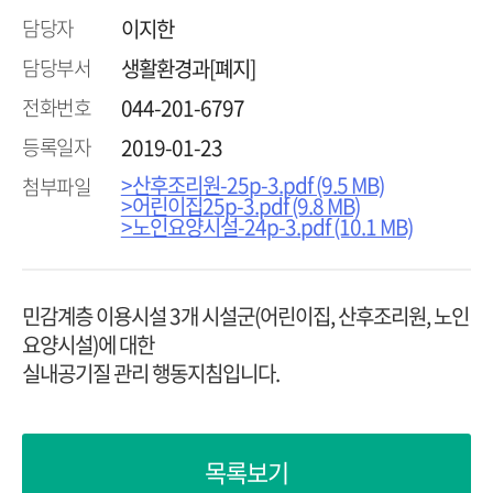
담당자
이지한
담당부서
생활환경과[폐지]
전화번호
044-201-6797
등록일자
2019-01-23
>산후조리원-25p-3.pdf (9.5 MB)
첨부파일
>어린이집25p-3.pdf (9.8 MB)
>노인요양시설-24p-3.pdf (10.1 MB)
민감계층 이용시설 3개 시설군(어린이집, 산후조리원, 노인
요양시설)에 대한
실내공기질 관리 행동지침입니다.
목록보기