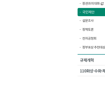
장관과의 대화
국민제안
설문조사
정책토론
전자공청회
정부포상 추천대상
규제개혁
110화상·수화